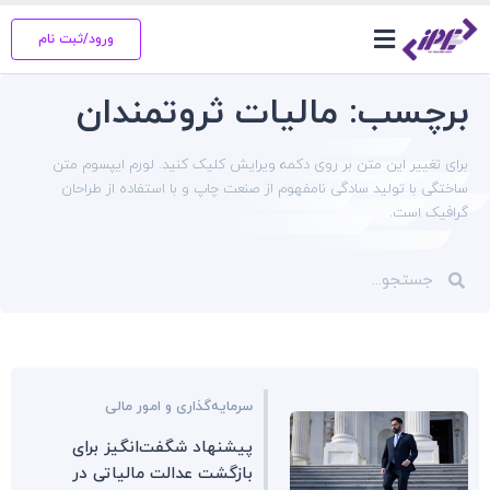
ورود/ثبت نام
مجله IPC
برچسب: مالیات ثروتمندان
برای تغییر این متن بر روی دکمه ویرایش کلیک کنید. لورم ایپسوم متن
ساختگی با تولید سادگی نامفهوم از صنعت چاپ و با استفاده از طراحان
گرافیک است.
سرمایه‌گذاری و امور مالی
پیشنهاد شگفت‌انگیز برای
بازگشت عدالت مالیاتی در